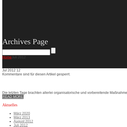
Archives Page
Home
Juli 2012
Jul
2012
12
Kommentare sind für diesen Artikel gesperrt.
Letzte Vorbereitungen für Olympia abgeschlossen
Die letzten Tage brachten allerlei organisatorische und vorbereitende Maßnahm
READ MORE
Aktuelles
März 2020
März 2013
August 2012
Juli 2012